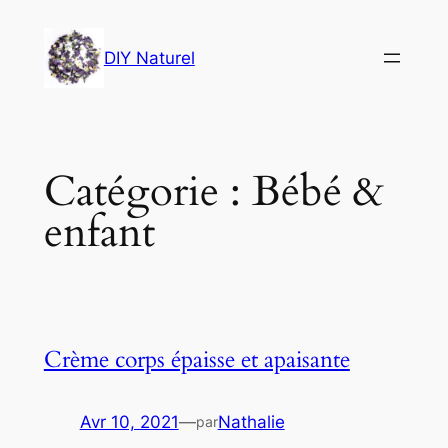
Aller
au
DIY Naturel
contenu
Catégorie :
Bébé &
enfant
Crème corps épaisse et apaisante
Avr 10, 2021
—
Nathalie
par